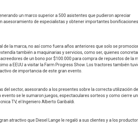
 generando un marco superior a 500 asistentes que pudieron apreciar
n asesoramiento de especialistas y obtener importantes bonificacione
al de la marca, no así como fuera años anteriores que solo se promoci
 extendía también a maquinarias y servicios, como ser, quienes concreta
acreedores de un bono por $100.000 para compra de repuestos de la 
óximo a EEUU a visitar la Farm Progress Show. Los tractores también tuv
activo de importancia de este gran evento.
del sector, asesorando a los presentes sobre la correcta utilización de
an evento se le sumaron juegos, espectaculares sorteos y como cierre u
nica TV, el Ingeniero Alberto Garibaldi.
gran atractivo que Diesel Lange le regaló a sus clientes y a los producto