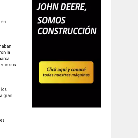
s en
onaban
ron la
marca
ieron sus
 los
na gran
res