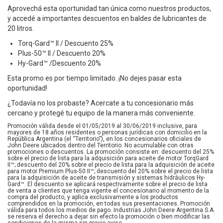
Aprovechá esta oportunidad tan única como nuestros productos,
y accedé a importantes descuentos en baldes de lubricantes de
20 litros.
Torq-Gard™ II / Descuento 25%
Plus-50™ II / Descuento 20%
Hy-Gard™ /Descuento 20%
Esta promo es por tiempo limitado. ¡No dejes pasar esta
oportunidad!
¿Todavía no los probaste? Acercate a tu concesionario más
cercano y protegé tu equipo de la manera más conveniente.
Promoción válida desde el 01/05/2019 al 30/06/2019 inclusive, para
mayores de 18 años residentes o personas jurídicas con domicilio en la
República Argentina (el “Territorio”), en los concesionarios oficiales de
John Deere ubicados dentro del Territorio. No acumulable con otras
promociones o descuentos. La promoción consiste en: descuento del 25%
sobre el precio de lista para la adquisición para aceite de motor TorqGard
II™; descuento del 20% sobre el precio de lista para la adquisición de aceite
para motor Premium Plus-50 II™; descuento del 20% sobre el precio de lista
para la adquisición de aceite de transmisión y sistemas hidráulicos Hy-
Gard™. El descuento se aplicará respectivamente sobre el precio de lista
de venta a clientes que tenga vigente el concesionario al momento de la
compra del producto, y aplica exclusivamente a los productos
comprendidos en la promoción, en todas sus presentaciones. Promoción
válida para todos los medios de pago. Industrias John Deere Argentina S.A.
se reserva el derecho a dejar sin efecto la promoción o bien modificar las