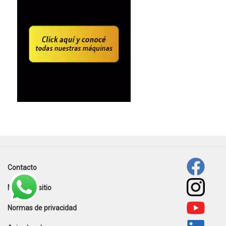
Contacto
Footer
Mapa del sitio
menu
Normas de privacidad