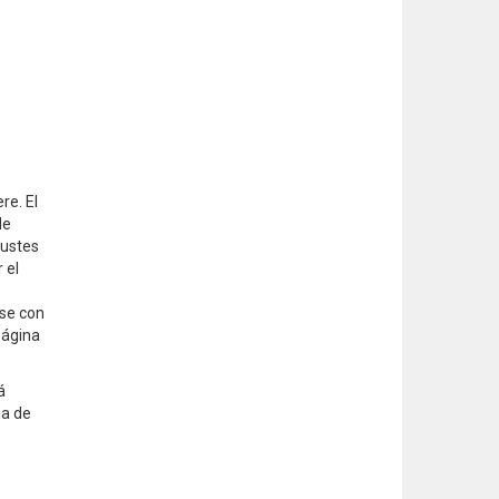
re. El
de
justes
 el
rse con
página
á
ia de