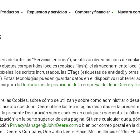
Buscar
Productos
Repuestos y servicios
Comprar y financiar
Nuestra co
Main
menu
s
en adelante, los “Servicios en línea”), se utilizan diversos tipos de cooki
s objetos compartidos locales (cookies Flash), el almacenamiento local
xeles, los scripts incrustados, las ETags (etiquetas de entidad) y otras
”). Estas tecnologías pueden guardar datos en el dispositivo u obtener a
incorpora
la Declaración de privacidad de la empresa de John Deere y f
re las Cookies, sobre cómo se utilizan y sobre cómo administrar o desa
ted acepta que John Deere utilice las tecnologías descritas en la presente
 la presente Declaración sobre cookies en cualquier momento. La últim
lización” en la parte superior de esta página. Si tiene cualquier duda, p
ección
PrivacyManager@JohnDeere.com
o bien por correo postal en la d
r, Deere & Company, One John Deere Place, Moline, Illinois 61265, EE. U