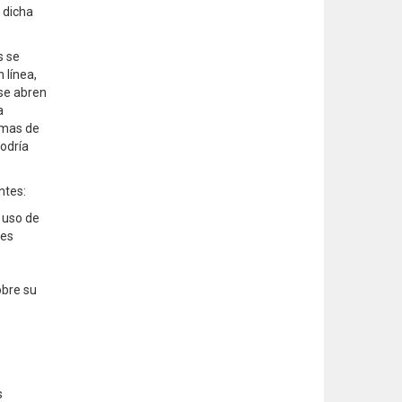
 dicha
s se
 línea,
 se abren
a
lemas de
podría
ntes:
 uso de
res
obre su
s