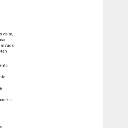
 visita,
ican
nalizada,
sten
mento
nto.
ve
 cookie
se