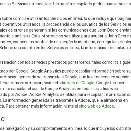
n los Servicios en línea, la información recopilada podría asociarse con
obre cómo se utilizan los Servicios en línea, lo que incluye qué página
operativos utilizados, la procedencia de los usuarios de los Servicios en
sajes de error se generan y si las comunicaciones que John Deere envía
nto o análisis). Esta información se utiliza para ayudar a John Deere 
itantes, conocer las pautas de uso según la identidad, corregir los prob
. Si tiene una cuenta en los Servicios en línea, la información recopilada 
 relación con los servicios prestados por terceros, tales como los siguie
stado por Google. Google Analytics puede recopilar información sobre su
a información generada se transmite a Google, que la almacena en servido
tener más información, visite el
sitio web de Google
. Google también
mite cancelar el uso de Google Analytics en todos los sitios web.
tado por Adobe. Adobe Analytics se utiliza para recopilar información s
 IP). La información generada se transmite a Adobe, que la almacena en
ca. Para obtener más información, visite el
sitio web de Adobe
.
ad
de navegación y su comportamiento en línea, lo que incluye los distinto