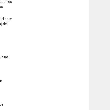
ador, es
os
 cliente
) del
e
iva las
in
que