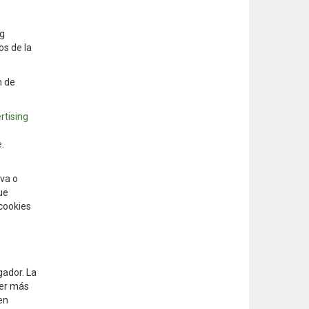
ng
os de la
n de
rtising
e
.
iva o
ue
 cookies
gador. La
ner más
en