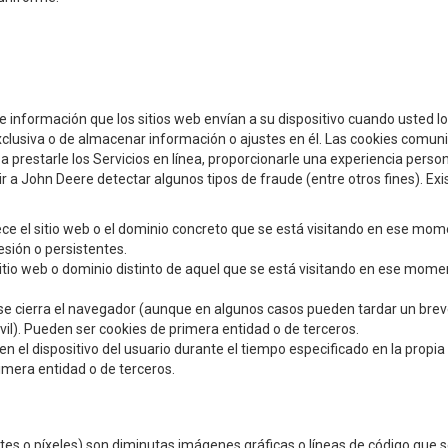
nformación que los sitios web envían a su dispositivo cuando usted los
exclusiva o de almacenar información o ajustes en él. Las cookies comun
 prestarle los Servicios en línea, proporcionarle una experiencia perso
tir a John Deere detectar algunos tipos de fraude (entre otros fines). Exi
ce el sitio web o el dominio concreto que se está visitando en ese mo
sión o persistentes.
itio web o dominio distinto de aquel que se está visitando en ese mome
se cierra el navegador (aunque en algunos casos pueden tardar un bre
il). Pueden ser cookies de primera entidad o de terceros.
el dispositivo del usuario durante el tiempo especificado en la propia
imera entidad o de terceros.
s o píxeles) son diminutas imágenes gráficas o líneas de código que 