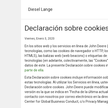
Pasar
al
Diesel Lange
contenido
principal
Declaración sobre cookie
Viernes, Enero 3, 2020
En los sitios web y los servicios en línea de John Deere (
tecnologías, como las cookies de navegador o HTTP, lo
HTML5), las balizas web (web beacons) o etiquetas de pí
tecnologías (en adelante, colectivamente, las “Cookies
datos de este. La presente Declaración sobre cookies 
parte de ella
.
Esta Declaración sobre cookies incluye información sob
estas tecnologías. Al utilizar los Servicios en línea, us
Declaración sobre cookies. John Deere puede modificar
versión es la que se indica en “Fecha de la última actua
contacto con nosotros por correo electrónico en la dir
Center for Global Business Conduct, c/o Privacy Manage