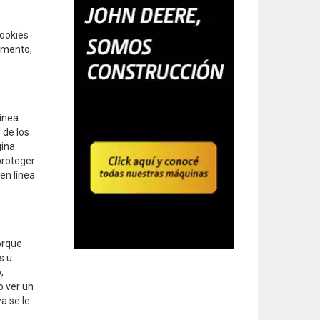
Cookies
momento,
ínea.
 de los
gina
proteger
 en línea
orque
s u
,
o ver un
a se le